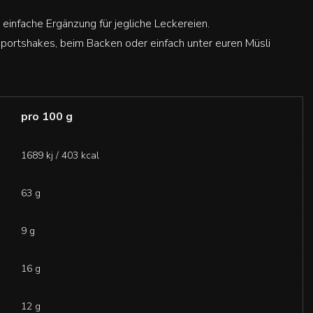
 einfache Ergänzung für jegliche Leckereien.
Sportshakes, beim Backen oder einfach unter euren Müsli
pro 100 g
1689 kj / 403 kcal
63 g
9 g
16 g
12 g