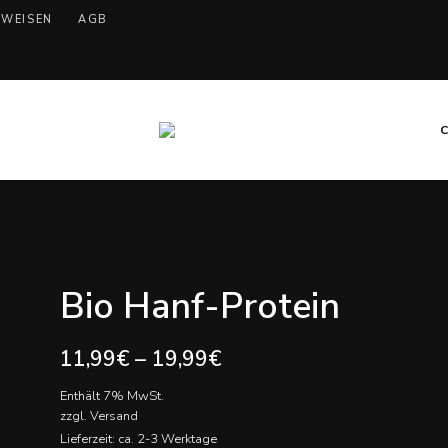
WEISEN
AGB
Kochen
Mary
mit
Hanf
Mellow
Bio Hanf-Protein
11,99
€
–
19,99
€
Enthält 7% MwSt.
zzgl.
Versand
Lieferzeit: ca. 2-3 Werktage