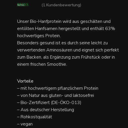
(
1
Kundenbewertung)
Bewertet mit
1
5.00
von 5,
Unser Bio-Hanfprotein wird aus geschälten und
basierend auf
entölten Hanfsamen hergestellt und enthält 63%
Kundenbewe
rtung
hochwertiges Protein.
Besonders gesund ist es durch seine leicht zu
verwertenden Aminosäuren und eignet sich perfekt
zum Backen, als Ergänzung zum Frühstück oder in
einem frischen Smoothie.
Vorteile
– mit hochwertigem pflanzlichem Protein
– von Natur aus gluten- und laktosefrei
– Bio-Zertifiziert (DE-ÖKO-013)
– Aus deutscher Herstellung
– Rohkostqualität
– vegan