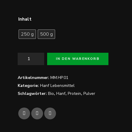
Inhalt
250 g
500 g
Bio
IN DEN WARENKORB
Hanf-
Protein
Menge
Artikelnummer:
MM.HP.01
Kategorie:
Hanf Lebensmittel
Schlagwörter:
Bio
,
Hanf
,
Protein
,
Pulver