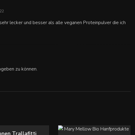
022
hr lecker und besser als alle veganen Proteinpulver die ich
bgeben zu können.
Dieses
uft
ÜHRUNG WÄHLEN
nen Trallafitti