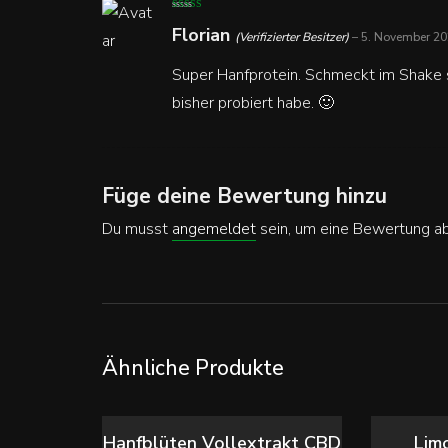
Bewertet mit
5
Florian
von 5
(Verifizierter Besitzer)
–
5. November 2
Super Hanfprotein. Schmeckt im Shake se
bisher probiert habe. 🙂
Füge deine Bewertung hinzu
Du musst
angemeldet
sein, um eine Bewertung a
Ähnliche Produkte
Ausverkauft
Ausverka
WEITERLESEN
AUSF
Hanfblüten Vollextrakt CBD
Limo