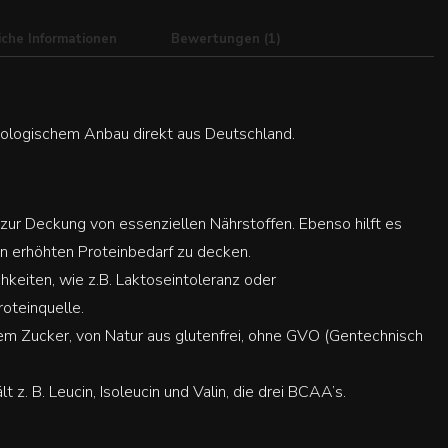
iche Informationen
Bewertungen (1)
ologischem Anbau direkt aus Deutschland.
 zur Deckung von essenziellen Nährstoffen. Ebenso hilft es
 erhöhten Proteinbedarf zu decken.
hkeiten, wie z.B. Laktoseintoleranz oder
roteinquelle.
ertem Zucker, von Natur aus glutenfrei, ohne GVO (Gentechnisch
t z. B. Leucin, Isoleucin und Valin, die drei BCAA’s.