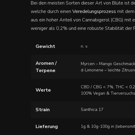
Bei den meisten Sorten dieser Art von Blüte ist de
welche durch einen
Veredelungsprozess
mit dem 
aus ein hoher Anteil von Cannabigerol (CBG) mit 
weniger als 0,2% und eine robuste Stabilität der 
Gewicht
n. v.
Aromen /
Myrcen – Mango Geschmack 
Terpene
d-Limonene – leichte Zitrus
CBD / CBG < 7%, THC < 0,
Werte
100% Vegan & Tierversuchs
Strain
Santhica 17
Lieferung
1g & 10g-100g in (lebensmit