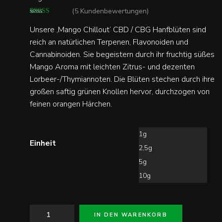
(
5
Kundenbewertungen)
Bewertet mit
5
Unsere ‚Mango Chillout‘ CBD / CBG Hanfblüten sind
5.00
von 5,
reich an natürlichen Terpenen, Flavonoiden und
basierend auf
Kundenbewe
Cannabinoiden. Sie begeistern durch ihr fruchtig süßes
rtungen
Mango Aroma mit leichten Zitrus- und dezenten
Lorbeer-/Thymiannoten. Die Blüten stechen durch ihre
großen saftig grünen Knollen hervor, durchzogen von
feinen orangen Härchen.
1g
Einheit
2,5g
5g
10g
Mango
IN DEN WARENKORB