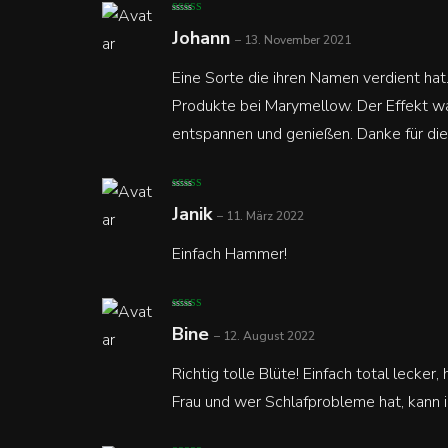
Bewertet mit
5
Johann
von 5
–
13. November 2021
Eine Sorte die ihren Namen verdient hat.
Produkte bei Marymellow. Der Effekt war
entspannen und genießen. Danke für di
Bewertet mit
5
Janik
von 5
–
11. März 2022
Einfach Hammer!
Bewertet mit
5
Bine
von 5
–
12. August 2022
Richtig tolle Blüte! Einfach total lecker
Frau und wer Schlafprobleme hat, kann 