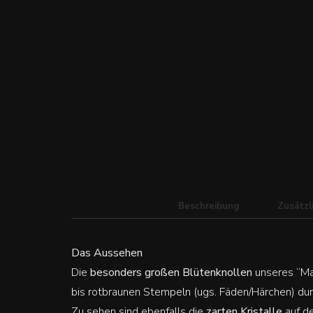
Beschreibung
Zusätzl
Das Aussehen
Die
besonders großen Blütenknollen
unseres “Man
bis rotbraunen Stempeln (ugs. Fäden/Härchen) du
Zu sehen sind ebenfalls die
zarten Kristalle
auf de