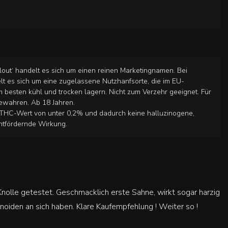
out‘ handelt es sich um einen reinen Marketingnamen. Bei
t es sich um eine zugelassene Nutzhanfsorte, die im EU-
Am besten kühl und trocken lagern. Nicht zum Verzehr geeignet. Für
ewahren. Ab 18 Jahren.
THC-Wert von unter 0,2% und dadurch keine halluzinogene,
htfördernde Wirkung.
nolle getestet. Geschmacklich erste Sahne, wirkt sogar harzig
oiden an sich haben. Klare Kaufempfehlung ! Weiter so !