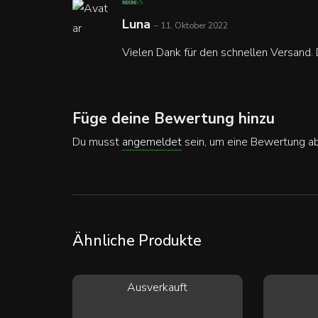
Bewertet mit
5
Luna
von 5
–
11. Oktober 2022
Vielen Dank für den schnellen Versand.
Füge deine Bewertung hinzu
Du musst
angemeldet
sein, um eine Bewertung a
Ähnliche Produkte
Ausverkauft