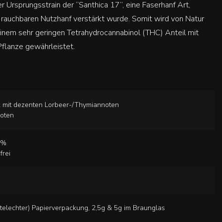
r Ursprungsstrain der “Santhica 17”, eine Faserhanf Art,
rauchbaren Nutzhanf verstärkt wurde. Somit wird von Natur
einem sehr geringen Tetrahydrocannabinol (THC) Anteil mit
Pflanze gewährleistet.
mit dezenten Lorbeer-/Thymiannoten
noten
2%
frei
telechter) Papierverpackung, 2,5g & 5g im Braunglas