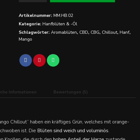
Chillout
Menge
Artikelnummer:
MM.HB.02
Kategorie:
Hanfblüten & -Öl
Schlagwörter:
Aromablüten
,
CBD
,
CBG
,
Chillout
,
Hanf
,
Mango
iche Informationen
Bewertungen (5)
go Chillout” haben ein kräftiges Grün, welches mit orange-
rchwoben ist. Die
Blüten sind weich und voluminös
.
n Knollen, die durch den
hohen Anteil der Harze
zustande