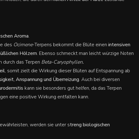
tischen Aroma
.
ie des
Ocimene
-Terpens bekommt die Blüte einen
intensiven
üßlichen Hölzern
. Ebenso schmeckt man leicht würzige Noten
en durch das Terpen
Beta-Caryophyllen
.
eil
, somit zielt die Wirkung dieser Blüten auf Entspannung ab
osigkeit, Anspannung und Überreizung
. Auch bei diversen
urodermitis
kann sie besonders gut helfen, da das Terpen
gen eine positive Wirkung entfalten kann.
ewährleisten, werden sie unter s
treng biologischen