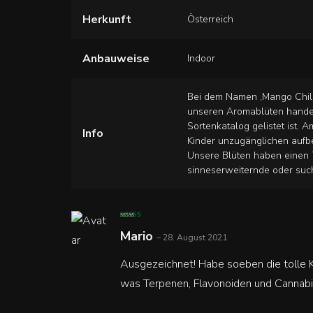
Herkunft
Österreich
Anbauweise
Indoor
Bei dem Namen ‚Mango Chill
unseren Aromablüten handel
Sortenkatalog gelistet ist. 
Info
Kinder unzugänglichen aufb
Unsere Blüten haben einen 
sinneserweiternde oder suc
Bewertet mit
5
Mario
von 5
–
28. August 2021
Ausgezeichnet! Habe soeben die tolle K
was Terpenen, Flavonoiden und Cannabin