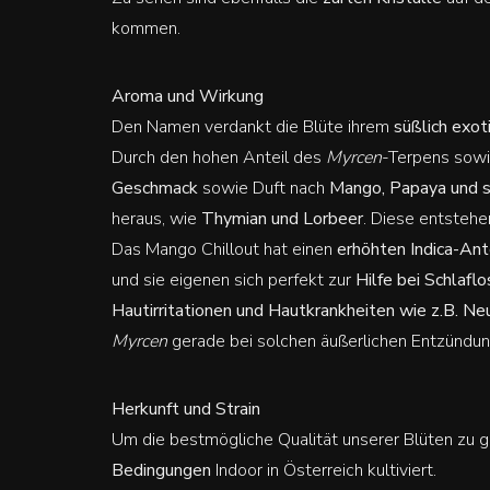
kommen.
Aroma und Wirkung
Den Namen verdankt die Blüte ihrem
süßlich exo
Durch den hohen Anteil des
Myrcen
-Terpens sow
Geschmack
sowie Duft nach
Mango, Papaya und s
heraus, wie
Thymian und Lorbeer
. Diese entsteh
Das Mango Chillout hat einen
erhöhten
Indica-Ant
und sie eigenen sich perfekt zur
Hilfe bei Schlafl
Hautirritationen und Hautkrankheiten wie z.B. Ne
Myrcen
gerade bei solchen äußerlichen Entzündun
Herkunft und Strain
Um die bestmögliche Qualität unserer Blüten zu g
Bedingungen
Indoor in Österreich kultiviert.