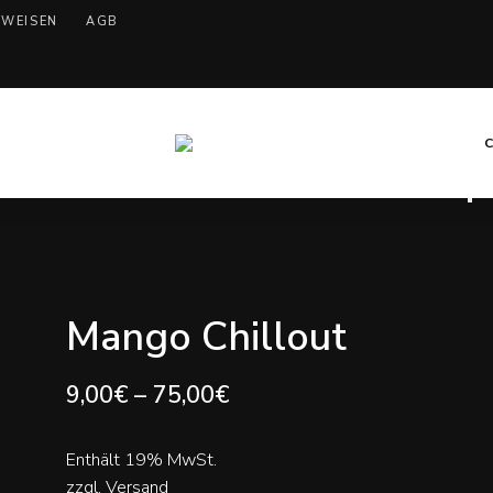
WEISEN
AGB
Kochen
Mary
mit
Hanf
Mellow
Mango Chillout
9,00
€
–
75,00
€
Enthält 19% MwSt.
zzgl.
Versand