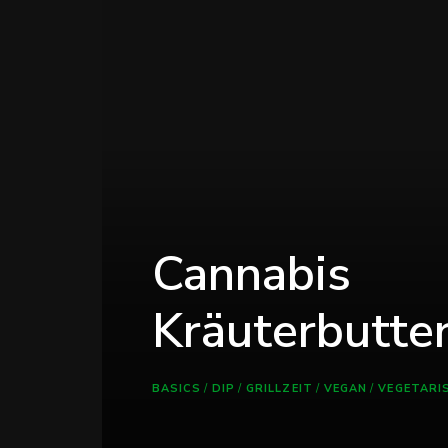
Cannabis
Kräuterbutte
BASICS
/
DIP
/
GRILLZEIT
/
VEGAN
/
VEGETARI